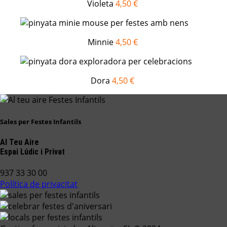
Violeta
4,50 €
Minnie
4,50 €
Dora
4,50 €
Sales per Festes Infantils
Al Teu Aire
Espai Lúdic i Privat
937 33 30 00
Política de privacitat