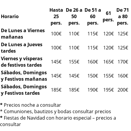
Hasta
De 26 a
De 51 a
De 71
61
Horario
25
50
60
a 80
pers.
pers.
pers.
pers.
pers.
De Lunes a Viernes
100€
110€
115€
120€
125€
mañanas
De Lunes a Jueves
100€
110€
115€
120€
125€
tardes
Viernes y vísperas
145€
155€
160€
165€
170€
de festivos tardes
Sábados, Domingos
145€
145€
150€
155€
160€
y Festivos mañanas
Sábados, Domingos
185€
185€
190€
195€
200€
y Festivos tardes
*
Precios noche a consultar
* Comuniones, bautizos y bodas consultar precios
*
Fiestas de Navidad con horario especial – precios a
consultar