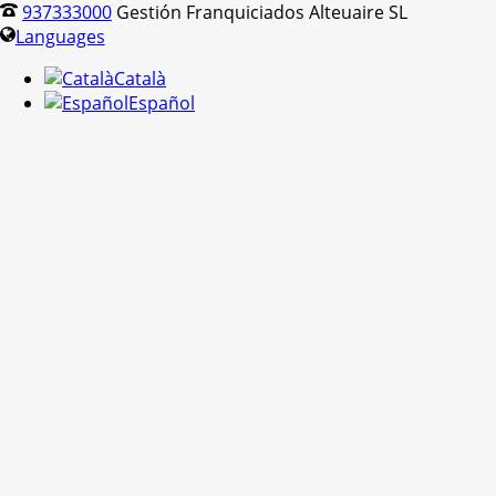
937333000
Gestión Franquiciados Alteuaire SL
Languages
Català
Español