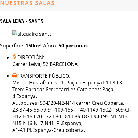
NUESTRAS SALAS
SALA LEIVA - SANTS
Superficie:
150m²
Aforo:
50
personas
DIRECCIÓN:
Carrer Leiva, 52 BARCELONA
TRANSPORTE PÚBLICO:
Metro: Hostafrancs L1, Paça d’Espanya L1-L3-L8.
Tren: Paradas Ferrocarriles Catalanes: Paça
d’Espanya.
Autobuses: 50-D20-N2-N14 carrer Creu Coberta,
23-37-46-65-79-91-109-165-1140-1149-1502-1509-CJ-
H12-H16-L70-L72-L80-L81-L86-L87-L94-L95-N1-N13-
N15-N16-N17-N41 Pl.Espanya,
A1-A1 Pl.Espanya-Creu coberta.