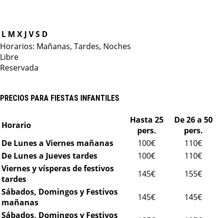
L
M
X
J
V
S
D
Horarios: Mañanas, Tardes, Noches
Libre
Reservada
PRECIOS PARA FIESTAS INFANTILES
Hasta 25
De 26 a 50
Horario
pers.
pers.
De Lunes a Viernes mañanas
100€
110€
De Lunes a Jueves tardes
100€
110€
Viernes y vísperas de festivos
145€
155€
tardes
Sábados, Domingos y Festivos
145€
145€
mañanas
Sábados, Domingos y Festivos