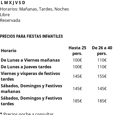
L
M
X
J
V
S
D
Horarios: Mañanas, Tardes, Noches
Libre
Reservada
PRECIOS PARA FIESTAS INFANTILES
Hasta 25
De 26 a 40
Horario
pers.
pers.
De Lunes a Viernes mañanas
100€
110€
De Lunes a Jueves tardes
100€
110€
Viernes y vísperas de festivos
145€
155€
tardes
Sábados, Domingos y Festivos
145€
145€
mañanas
Sábados, Domingos y Festivos
185€
185€
tardes
*
Precios noche a consultar