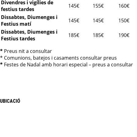
Divendres i vigílies de
145€
155€
160€
festius tardes
Dissabtes, Diumenges i
145€
145€
150€
Festius matí
Dissabtes, Diumenges i
185€
185€
190€
Festius tardes
*
Preus nit a consultar
* Comunions, batejos i casaments consultar preus
*
Festes de Nadal amb horari especial – preus a consultar
UBICACIÓ