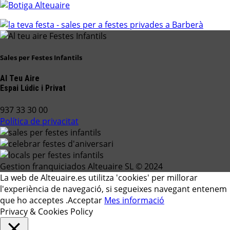
Sales per Festes Infantils
Al Teu Aire
Espai Lúdic i Privat
937 33 30 00
Política de privacitat
Gestion franquiciados Alteuaire SL © 2024
La web de Alteuaire.es utilitza 'cookies' per millorar
l'experiència de navegació, si segueixes navegant entenem
que ho acceptes .
Acceptar
Mes informació
Privacy & Cookies Policy