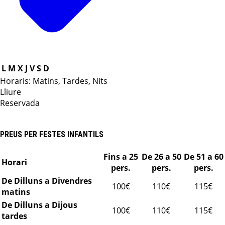
L
M
X
J
V
S
D
Horaris: Matins, Tardes, Nits
Lliure
Reservada
PREUS PER FESTES INFANTILS
Fins a 25
De 26 a 50
De 51 a 60
Horari
pers.
pers.
pers.
De Dilluns a Divendres
100€
110€
115€
matins
De Dilluns a Dijous
100€
110€
115€
tardes