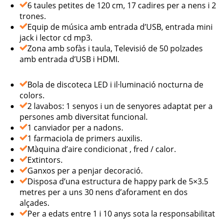
6 taules petites de 120 cm, 17 cadires per a nens i 2
trones.
Equip de música amb entrada d’USB, entrada mini
jack i lector cd mp3.
Zona amb sofàs i taula, Televisió de 50 polzades
amb entrada d’USB i HDMI.
Bola de discoteca LED i il·luminació nocturna de
colors.
2 lavabos: 1 senyos i un de senyores adaptat per a
persones amb diversitat funcional.
1 canviador per a nadons.
1 farmaciola de primers auxilis.
Màquina d’aire condicionat , fred / calor.
Extintors.
Ganxos per a penjar decoració.
Disposa d’una estructura de happy park de 5×3.5
metres per a uns 30 nens d’aforament en dos
alçades.
Per a edats entre 1 i 10 anys sota la responsabilitat