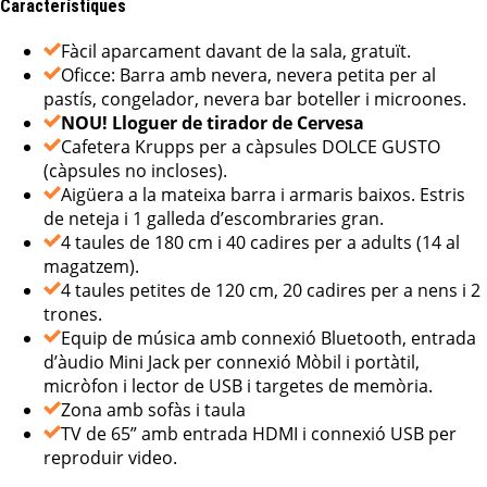
Característiques
Fàcil aparcament davant de la sala, gratuït.
Oficce: Barra amb nevera, nevera petita per al
pastís, congelador, nevera bar boteller i microones.
NOU! Lloguer de tirador de Cervesa
Cafetera Krupps per a càpsules DOLCE GUSTO
(càpsules no incloses).
Aigüera a la mateixa barra i armaris baixos. Estris
de neteja i 1 galleda d’escombraries gran.
4 taules de 180 cm i 40 cadires per a adults (14 al
magatzem).
4 taules petites de 120 cm, 20 cadires per a nens i 2
trones.
Equip de música amb connexió Bluetooth, entrada
d’àudio Mini Jack per connexió Mòbil i portàtil,
micròfon i lector de USB i targetes de memòria.
Zona amb sofàs i taula
TV de 65” amb entrada HDMI i connexió USB per
reproduir video.