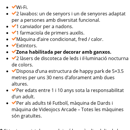
Wi-Fi.
2 lavabos: un de senyors i un de senyores adaptat
per a persones amb diversitat funcional.
1 canviador per a nadons.
1 farmaciola de primers auxilis.
Màquina d’aire condicionat, fred / calor.
Extintors.
Zona habilitada per decorar amb ganxos.
2 làsers de discoteca de leds i il·luminació nocturna
de colors.
Disposa d’una estructura de happy park de 5×3.5
metres per uns 30 nens d’aforament amb dues
altures.
Per edats entre 1 i 10 anys sota la responsabilitat
d’un adult.
Per als adults té Futbolí, màquina de Dards i
màquina de Videojocs Arcade – Totes les màquines
són gratuïtes.