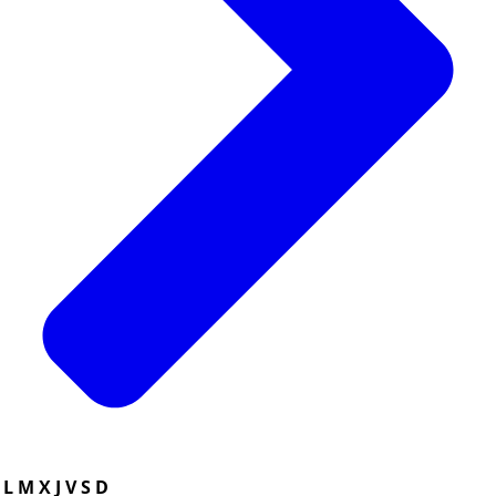
L
M
X
J
V
S
D