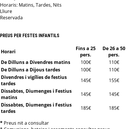
Horaris: Matins, Tardes, Nits
Lliure
Reservada
PREUS PER FESTES INFANTILS
Fins a 25
De 26 a 50
Horari
pers.
pers.
De Dilluns a Divendres matins
100€
110€
De Dilluns a Dijous tardes
100€
110€
Divendres i vigílies de festius
145€
155€
tardes
Dissabtes, Diumenges i Festius
145€
145€
matins
Dissabtes, Diumenges i Festius
185€
185€
tardes
*
Preus nit a consultar